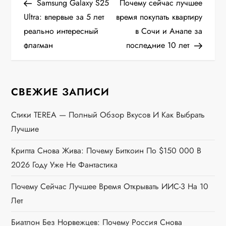
запись
запис
Samsung Galaxy S25
Почему сейчас лучшее
а
Ultra: впервые за 5 лет
время покупать квартиру
реально интересный
в Сочи и Анапе за
в
флагман
последние 10 лет
и
г
СВЕЖИЕ ЗАПИСИ
а
Стики TEREA — Полный Обзор Вкусов И Как Выбрать
Лучшие
ц
Крипта Снова Жива: Почему Биткоин По $150 000 В
и
2026 Году Уже Не Фантастика
я
Почему Сейчас Лучшее Время Открывать ИИС-3 На 10
п
Лет
Биатлон Без Норвежцев: Почему Россия Снова