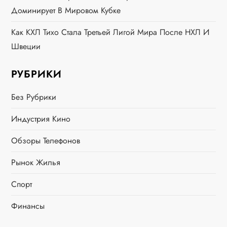
о
Доминирует В Мировом Кубке
з
Как КХЛ Тихо Стала Третьей Лигой Мира После НХЛ И
а
Швеции
п
РУБРИКИ
и
Без Рубрики
с
Индустрия Кино
Обзоры Телефонов
я
Рынок Жилья
м
Спорт
Финансы