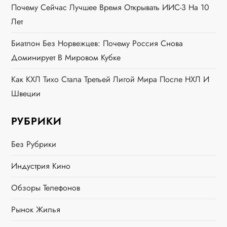
п
Почему Сейчас Лучшее Время Открывать ИИС-3 На 10
Лет
о
Биатлон Без Норвежцев: Почему Россия Снова
з
Доминирует В Мировом Кубке
а
Как КХЛ Тихо Стала Третьей Лигой Мира После НХЛ И
Швеции
п
РУБРИКИ
и
Без Рубрики
с
Индустрия Кино
я
Обзоры Телефонов
м
Рынок Жилья