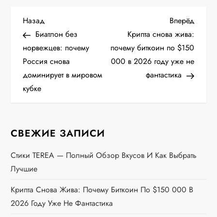
Н
Предыдущая
Следу
Назад
Вперёд
запись
запис
Биатлон без
Крипта снова жива:
а
норвежцев: почему
почему биткоин по $150
Россия снова
000 в 2026 году уже не
в
доминирует в мировом
фантастика
и
кубке
г
СВЕЖИЕ ЗАПИСИ
а
Стики TEREA — Полный Обзор Вкусов И Как Выбрать
ц
Лучшие
и
Крипта Снова Жива: Почему Биткоин По $150 000 В
я
2026 Году Уже Не Фантастика